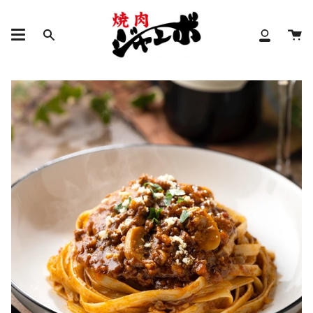
コ
ン
カ
テ
検
ア
ー
ン
索
カ
ト
ツ
ウ
に
ン
進
ト
む