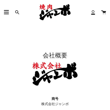
コ
ン
カ
テ
検
ア
ー
ン
索
カ
ト
ツ
ウ
に
ン
進
ト
む
会社概要
商号
株式会社ジャンボ