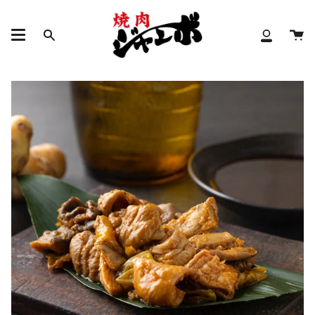
コ
ン
カ
テ
検
ア
ー
ン
索
カ
ト
ツ
ウ
に
ン
進
ト
む